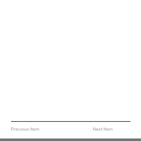
Previous Item
Next Item