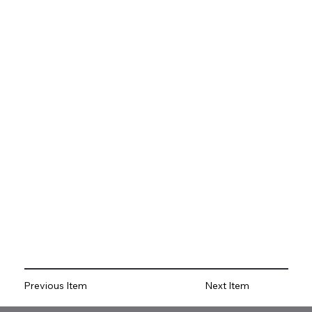
Previous Item
Next Item