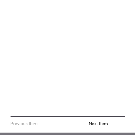
Previous Item
Next Item