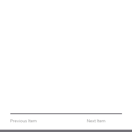
Previous Item
Next Item