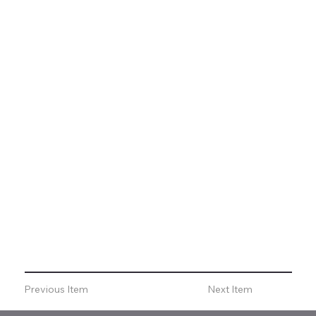
Previous Item
Next Item