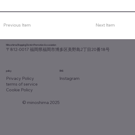
Previous Item
Next Item
Minoshima Shopping District Promotion Association
〒812-0017 福岡県福岡市博多区美野島2丁目20番18号
policy
SNS
Instagram
Privacy Policy
terms of service
Cookie Policy
© minoshima 2025