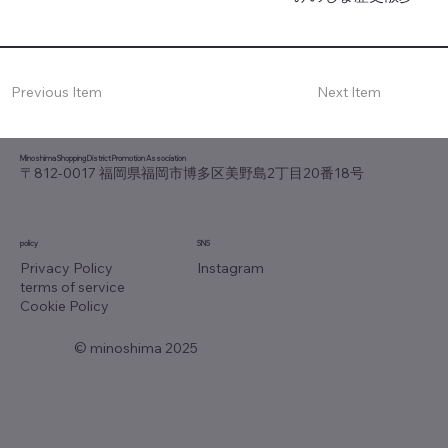
Previous Item
Next Item
Minoshima Shopping District Promotion Association
〒812-0017 福岡県福岡市博多区美野島2丁目20番18号
policy
SNS
Instagram
Privacy Policy
terms of service
Cookie Policy
© minoshima 2025