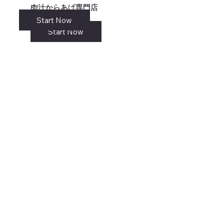
肉汁からあげ専門店
肉汁からあげ専門店
Start Now
リンク
Start Now
Start Now