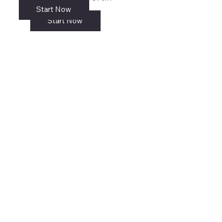
Start Now
リンク
Start Now
Start Now