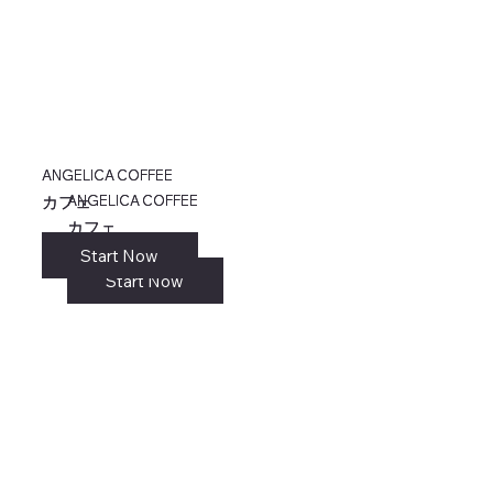
ANGELICA COFFEE
ANGELICA COFFEE
ANGELICA COFFEE
ANGELICA COFFEE
カフェ
カフェ
カフェ
カフェ
Start Now
リンク
Start Now
Start Now