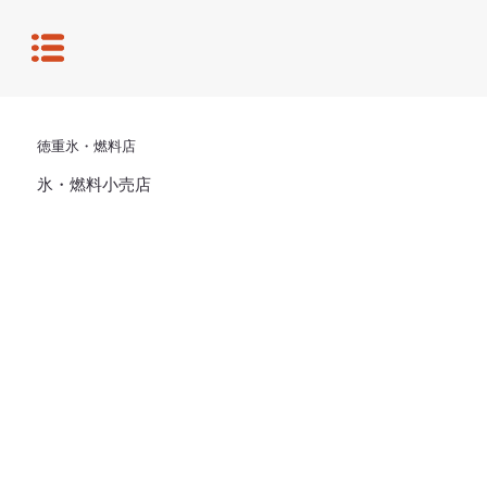
徳重氷・燃料店
氷・燃料小売店