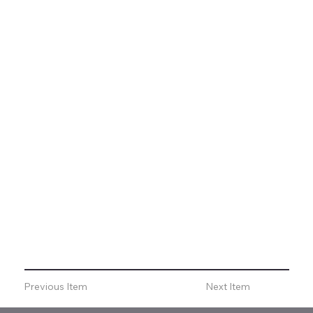
Previous Item
Next Item