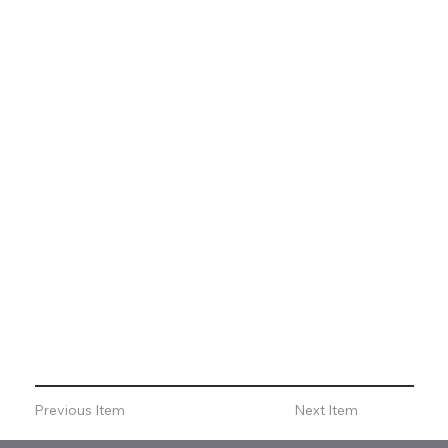
Previous Item
Next Item