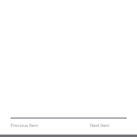
Previous Item
Next Item